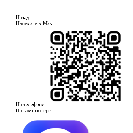
Назад
Написать в Max
На телефоне
На компьютере