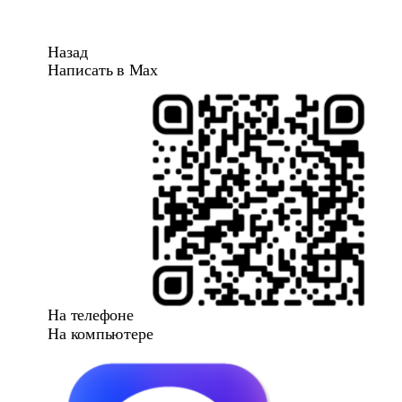
Назад
Написать в Max
На телефоне
На компьютере