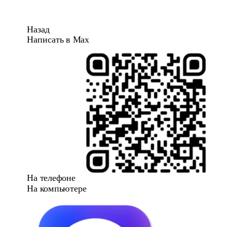
Назад
Написать в Max
На телефоне
На компьютере