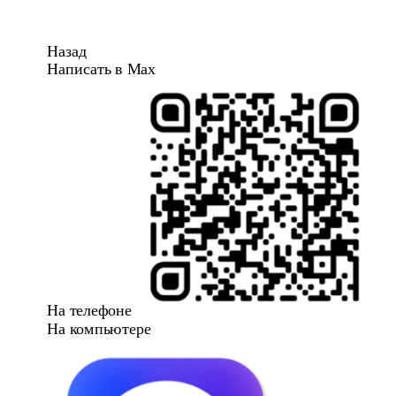
Назад
Написать в Max
На телефоне
На компьютере