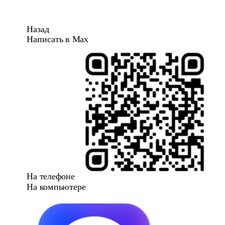
Назад
Написать в Max
На телефоне
На компьютере