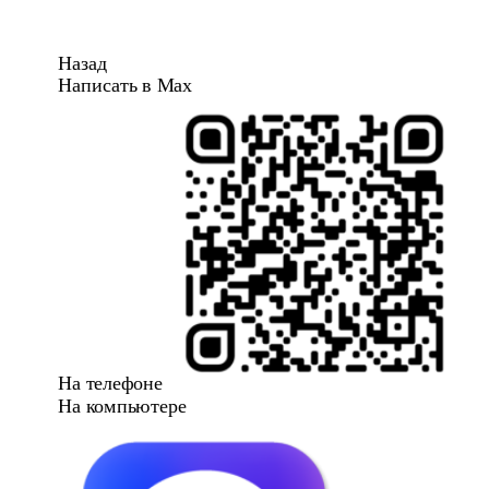
Назад
Написать в Max
На телефоне
На компьютере