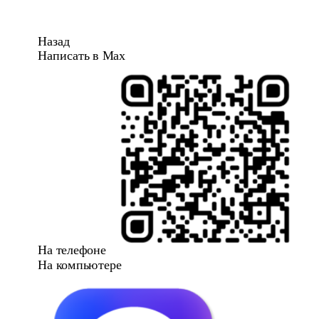
Назад
Написать в Max
На телефоне
На компьютере