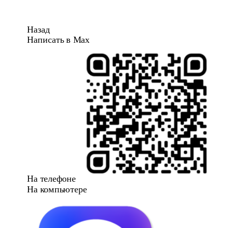
Назад
Написать в Max
На телефоне
На компьютере