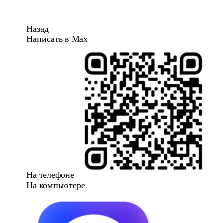
Назад
Написать в Max
На телефоне
На компьютере