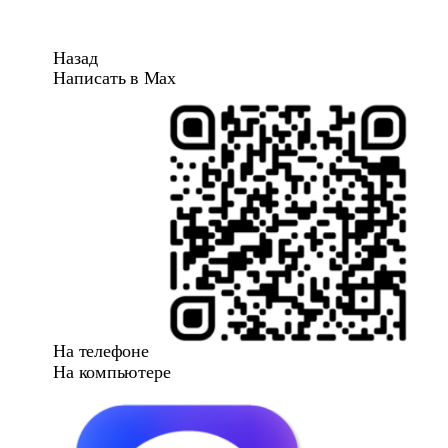
Назад
Написать в Max
На телефоне
На компьютере