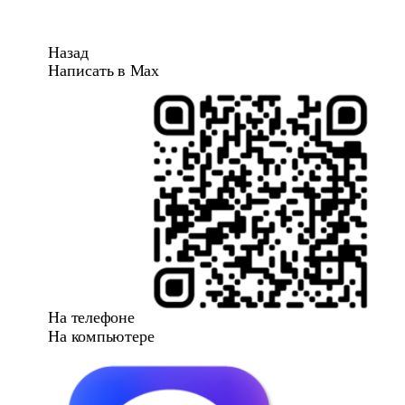
Назад
Написать в Max
На телефоне
На компьютере