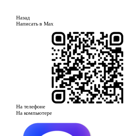
Назад
Написать в Max
На телефоне
На компьютере