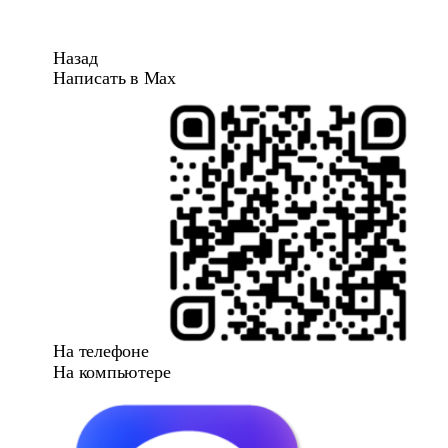
Назад
Написать в Max
На телефоне
На компьютере