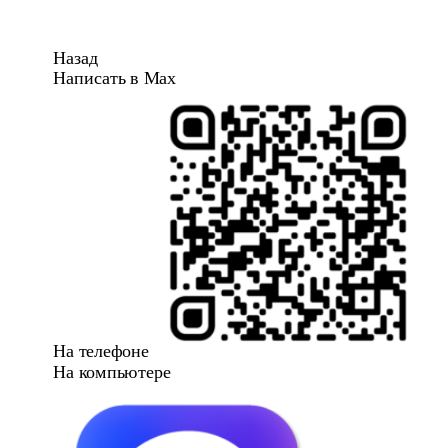
Назад
Написать в Max
На телефоне
На компьютере