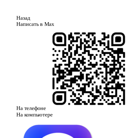
Назад
Написать в Max
На телефоне
На компьютере