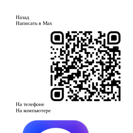
Назад
Написать в Max
На телефоне
На компьютере