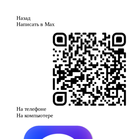
Назад
Написать в Max
На телефоне
На компьютере