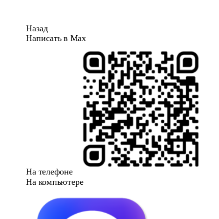
Назад
Написать в Max
На телефоне
На компьютере