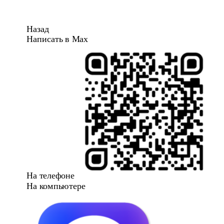
Назад
Написать в Max
На телефоне
На компьютере