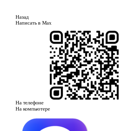
Назад
Написать в Max
На телефоне
На компьютере