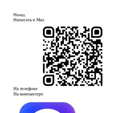
Назад
Написать в Max
На телефоне
На компьютере