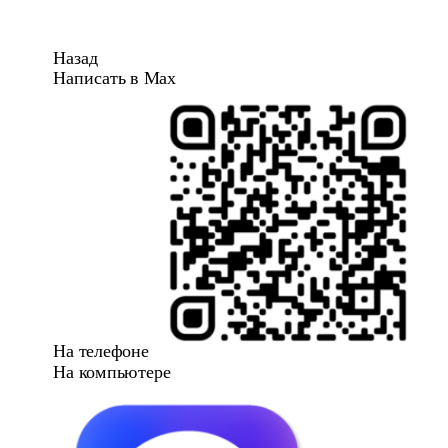
Назад
Написать в Max
На телефоне
На компьютере