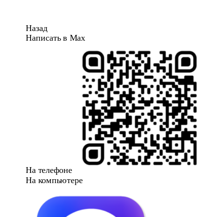
Назад
Написать в Max
На телефоне
На компьютере