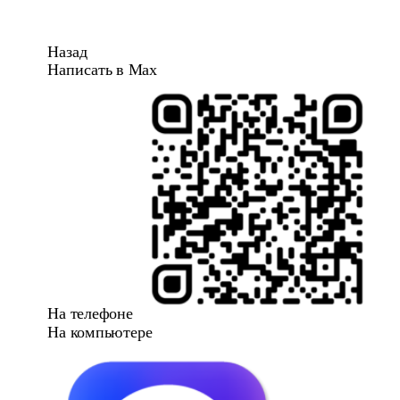
Назад
Написать в Max
На телефоне
На компьютере