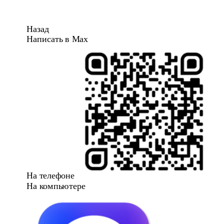
Назад
Написать в Max
На телефоне
На компьютере