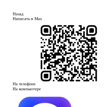
Назад
Написать в Max
На телефоне
На компьютере