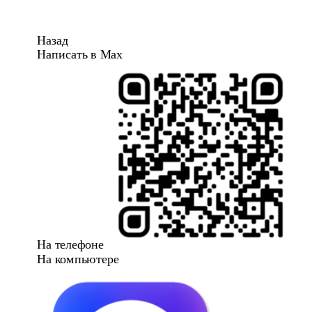
Назад
Написать в Max
На телефоне
На компьютере