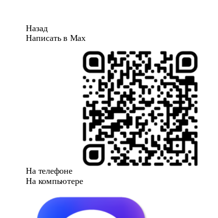
Назад
Написать в Max
На телефоне
На компьютере