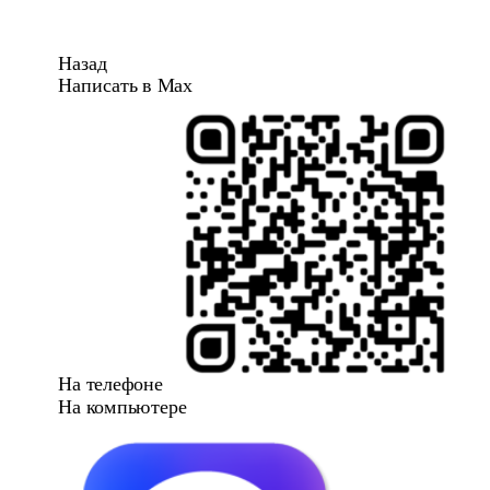
Назад
Написать в Max
На телефоне
На компьютере