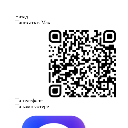
Назад
Написать в Max
На телефоне
На компьютере