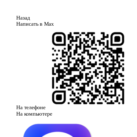
Назад
Написать в Max
На телефоне
На компьютере