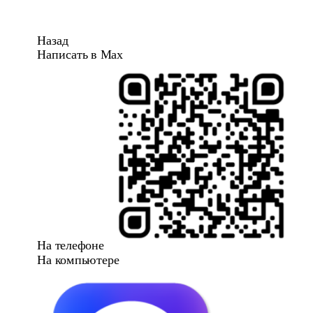
Назад
Написать в Max
На телефоне
На компьютере