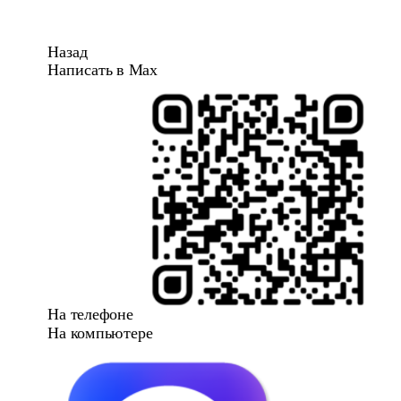
Назад
Написать в Max
На телефоне
На компьютере