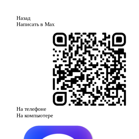
Назад
Написать в Max
На телефоне
На компьютере