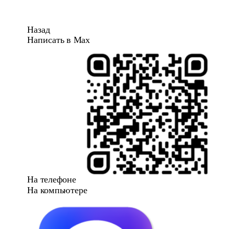
Назад
Написать в Max
На телефоне
На компьютере