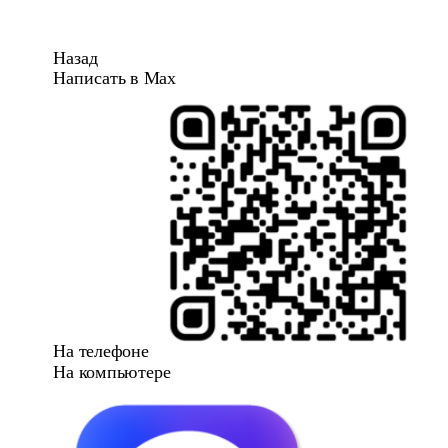
Назад
Написать в Max
На телефоне
На компьютере