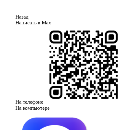
Назад
Написать в Max
На телефоне
На компьютере