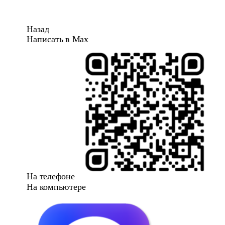
Назад
Написать в Max
На телефоне
На компьютере