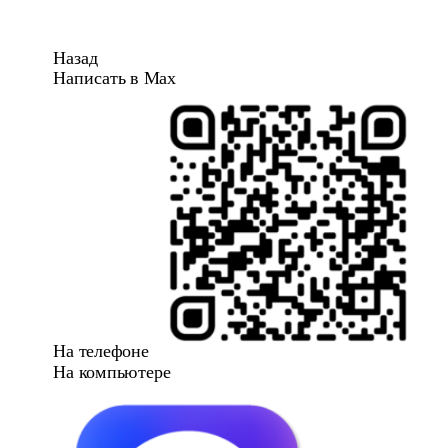
Назад
Написать в Max
На телефоне
На компьютере