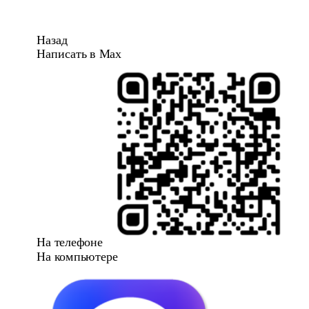
Назад
Написать в Max
На телефоне
На компьютере