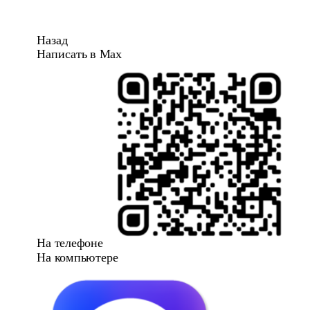
Назад
Написать в Max
На телефоне
На компьютере