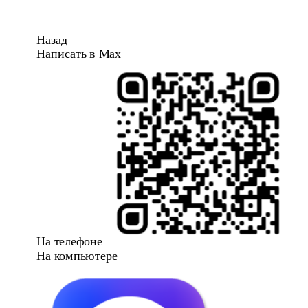
Назад
Написать в Max
На телефоне
На компьютере