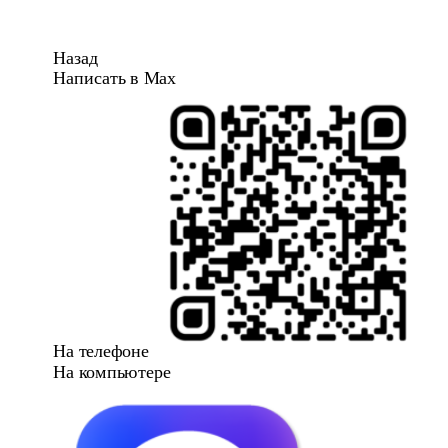
Назад
Написать в Max
На телефоне
На компьютере