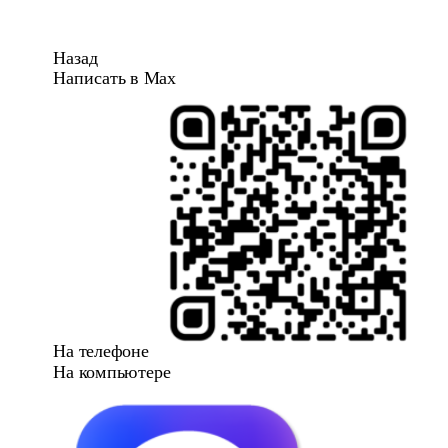
Назад
Написать в Max
На телефоне
На компьютере