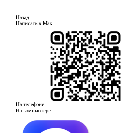
Назад
Написать в Max
На телефоне
На компьютере