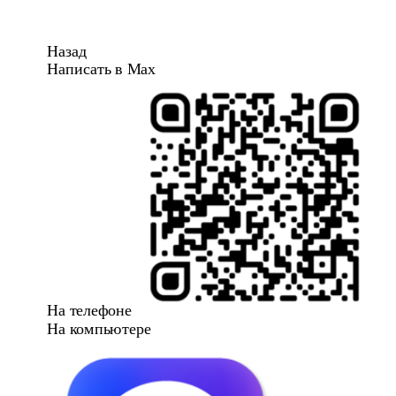
Назад
Написать в Max
На телефоне
На компьютере