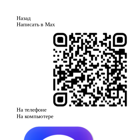
Назад
Написать в Max
На телефоне
На компьютере