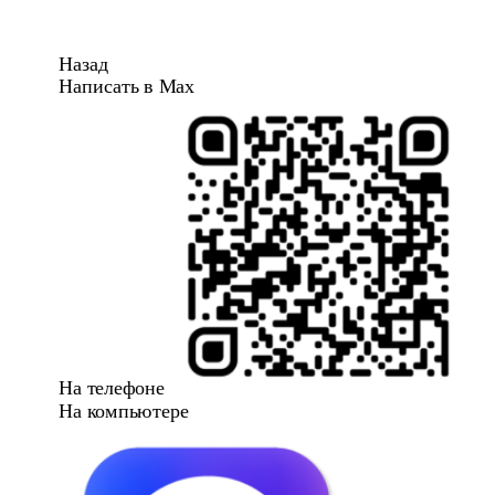
Назад
Написать в Max
На телефоне
На компьютере