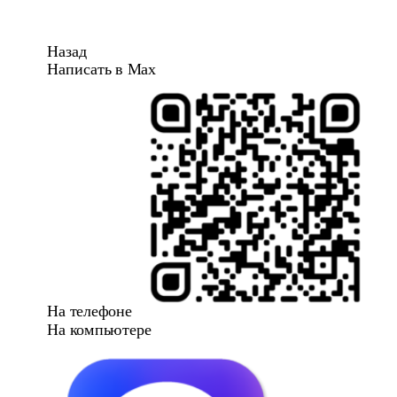
Назад
Написать в Max
На телефоне
На компьютере