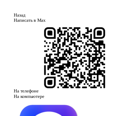
Назад
Написать в Max
На телефоне
На компьютере